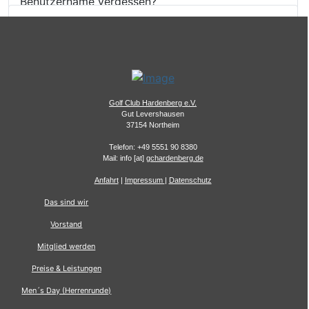
Benutzername vergessen?
Golf Club Hardenberg e.V.
Gut Levershausen
37154 Northeim
Telefon: +49 5551 90 8380
Mail: info [at]
gchardenberg.de
Anfahrt
|
Impressum
|
Datenschutz
Das sind wir
Vorstand
Mitglied werden
Preise & Leistungen
Men´s Day (Herrenrunde)