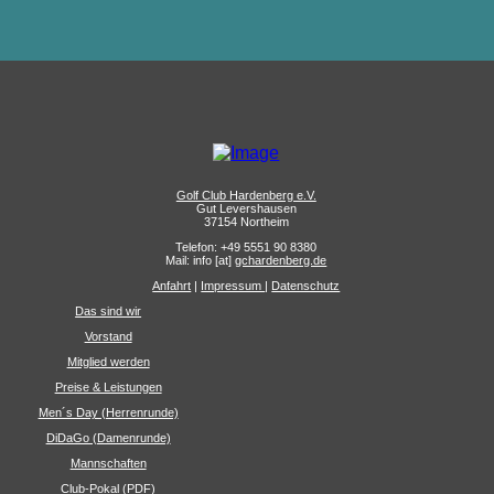
Golf Club Hardenberg e.V.
Gut Levershausen
37154 Northeim
Telefon: +49 5551 90 8380
Mail: info [at]
gchardenberg.de
Anfahrt
|
Impressum
|
Datenschutz
Das sind wir
Vorstand
Mitglied werden
Preise & Leistungen
Men´s Day (Herrenrunde)
DiDaGo (Damenrunde)
Mannschaften
Club-Pokal (PDF)